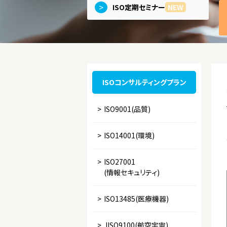
>
ISO定期セミナー
NEW
ISOコンサルティングプラン
>
ISO9001(品質)
>
ISO14001(環境)
>
ISO27001
(情報セキュリティ)
>
ISO13485(医療機器)
>
JISQ9100(航空宇宙)