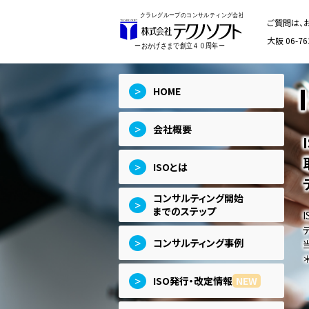
ご質問は、
大阪 06-76
>
HOME
>
会社概要
>
ISOとは
コンサルティング開始
>
までのステップ
>
コンサルティング事例
>
ISO発行・改定情報
NEW