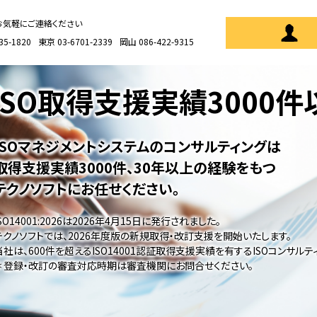
お気軽にご連絡ください
35-1820
東京 03-6701-2339
岡山 086-422-9315
ISO取得支援実績
3000
ISOマネジメントシステムのコンサルティングは
取得支援実績3000件、30年以上の経験をもつ
テクノソフトにお任せください。
ISO14001:2026は2026年4月15日に発行されました。
テクノソフトでは、2026年度版の新規取得・改訂支援を開始いたします。
当社は、600件を超えるISO14001認証取得支援実績を有するISOコンサル
＊ 登録・改訂の審査対応時期は審査機関にお問合せください。