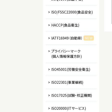
>
ISO/FSSC22000(食品安全)
>
HACCP(食品衛生)
>
IATF16949（自動車）
NEW
>
プライバシーマーク
(個人情報保護方針)
>
ISO45001(労働安全衛生)
>
ISO22301(事業継続)
>
ISO17025(試験・校正機関)
>
ISO20000(ITサービス)