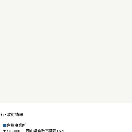
発行・改訂情報
■
倉敷事業所
〒710-0801 岡山県倉敷市酒津1621