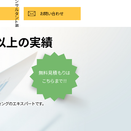
ン
サ
ル
タ
お問い合わせ
ン
ト
募
集
件以上の実績
無料見積もりは
こちらまで!!
ティングのエキスパートです。