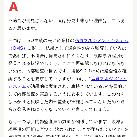
不適合が発見されない、又は発見出来ない理由は、二つあ
ると思います。
一つは、ISO実績の長い企業様の
品質マネジメントシステム
（QMS）
に関し、結果として適合性のみを監査しているの
であれば、不適合は発見されにくくなり、観察事項程度が
発見される状況でしょう。ここで再確認しなければならな
いのは、内部監査の目的です。規格9.2.1のa)は適合性を確
認することを要求していますが、b)は、”
品質マネジメント
システム
が効果的に実施され、維持されているか”を目的と
して内部監査を実施するように要求しています。このb)を
しっかりと反映した内部監査が実施されていないため不適
合が発見されにくくなっていると言えるでしょう。
もう一つは、内部監査員の力量が関係しています。規格要
求事項の理解に基づく”決められたことが守られているか”を
確認できる”適合性監査”力量からさらに”計画や目標が達成