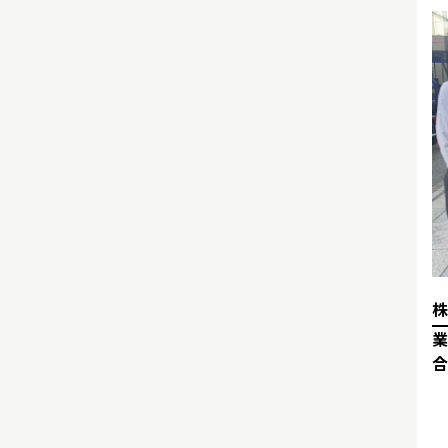
株
業
合
㈱
リ
う