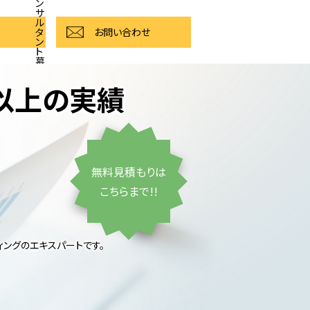
ン
サ
ル
タ
お問い合わせ
ン
ト
募
集
件以上の実績
無料見積もりは
こちらまで!!
ティングのエキスパートです。