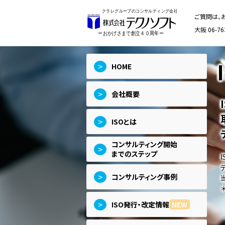
ご質問は、
大阪 06-76
>
HOME
>
会社概要
>
ISOとは
コンサルティング開始
>
までのステップ
>
コンサルティング事例
>
ISO発行・改定情報
NEW