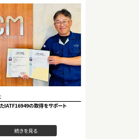
社
IATF16949の取得をサポート
、ビジネス機会拡大を目的にIATF16949
みました。2019年より取得活動を進めまし
ナ禍の影響で長期に活動を中断せざるを得