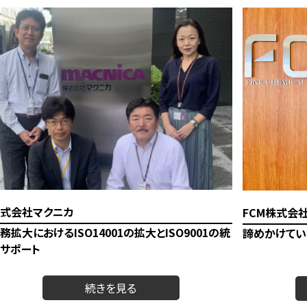
式会社マクニカ
FCM株式会
務拡大におけるISO14001の拡大とISO9001の統
諦めかけていた
サポート
マクニカ様は、売上1兆円を超え、半導体、サイバーセキュ
当社は、販路拡大
ティをコアとして、最新のテクノロジーをトータルに取り扱
の取得に取り組
サービス・ソリューションカンパニーです。昨今の急速な事
たが、新型コロ