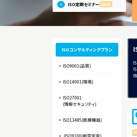
>
ISO定期セミナー
NEW
ISOコンサルティングプラン
I
>
ISO9001(品質)
I
改
>
ISO14001(環境)
>
ISO27001
(情報セキュリティ)
>
ISO13485(医療機器)
N
>
JISQ9100(航空宇宙)