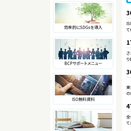
I
効率的にSDGsを導入
て
さ
り
BCPサポートメニュー
東
の
ISO無料資料
全
て