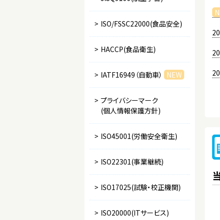
N
>
ISO/FSSC22000(食品安全)
20
>
HACCP(食品衛生)
20
20
>
IATF16949（自動車）
NEW
>
プライバシーマーク
(個人情報保護方針)
>
ISO45001(労働安全衛生)
>
ISO22301(事業継続)
>
ISO17025(試験・校正機関)
>
ISO20000(ITサービス)