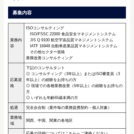
募集内容
ISOコンサルティング
ISO/FSSC 22000 食品安全マネジメントシステム
業務内
JIS Q 9100 航空宇宙品質マネジメントシステム
容
IATF 16949 自動車産業品質マネジメントシステム
その他セクター規格
業務改善コンサルティング
下記のコンサルタント
◎ コンサルティング（3年以上）またはISO審査員（3
応募資
年以上）の経験をお持ちの方
格
◎ 現場での各種業務改善（5年以上）の経験をお持ちの
方
◎ いずれも年齢65歳未満の方
処遇
完全歩合制（案件毎の業務提携契約－個人対象）
業務地
関西、中国、関東の各地区
域
応募の詳細についてはこちらへご連絡ください。