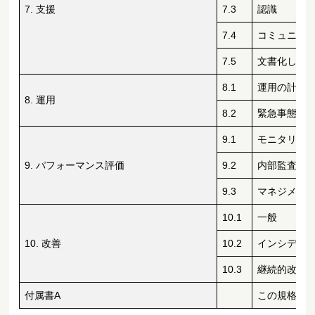
7. 支援
7.3
認識
7.4
コミュニケ
7.5
文書化した
8.1
運用の計画
8. 運用
8.2
緊急事態へ
9.1
モニタリン
9. パフォーマンス評価
9.2
内部監査
9.3
マネジメン
10.1
一般
10. 改善
10.2
インシデン
10.3
継続的改善
付属書A
この規格の