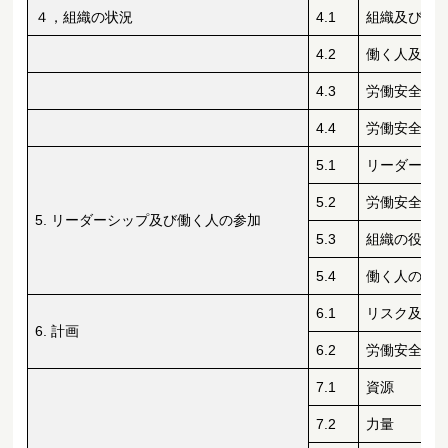
４，組織の状況
4.1
組織及びそ
4.2
働く人及び
4.3
労働安全衛
4.4
労働安全衛
5.1
リーダーシ
5.2
労働安全衛
5. リーダーシップ及び働く人の参加
5.3
組織の役割
5.4
働く人の協
6.1
リスク及び
6. 計画
6.2
労働安全衛
7.1
資源
7.2
力量