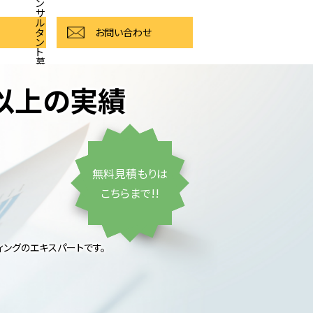
ン
サ
ル
タ
お問い合わせ
ン
ト
募
集
件以上の実績
無料見積もりは
こちらまで!!
ティングのエキスパートです。