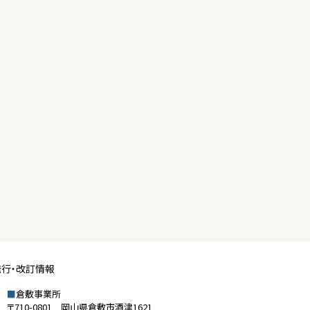
発行・改訂情報
■
倉敷事業所
〒710-0801 岡山県倉敷市酒津1621