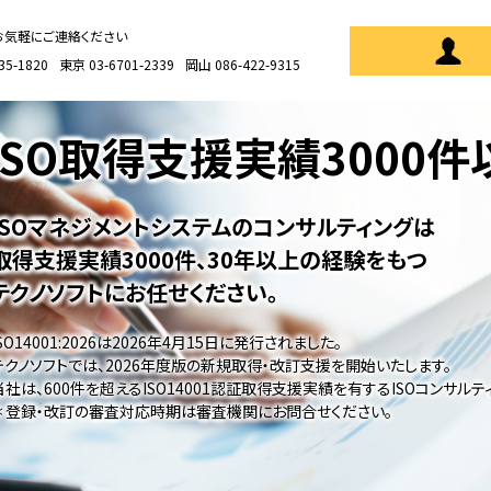
お気軽にご連絡ください
35-1820
東京 03-6701-2339
岡山 086-422-9315
ISO取得支援実績
3000
ISOマネジメントシステムのコンサルティングは
取得支援実績3000件、30年以上の経験をもつ
テクノソフトにお任せください。
ISO14001:2026は2026年4月15日に発行されました。
テクノソフトでは、2026年度版の新規取得・改訂支援を開始いたします。
当社は、600件を超えるISO14001認証取得支援実績を有するISOコンサル
＊ 登録・改訂の審査対応時期は審査機関にお問合せください。