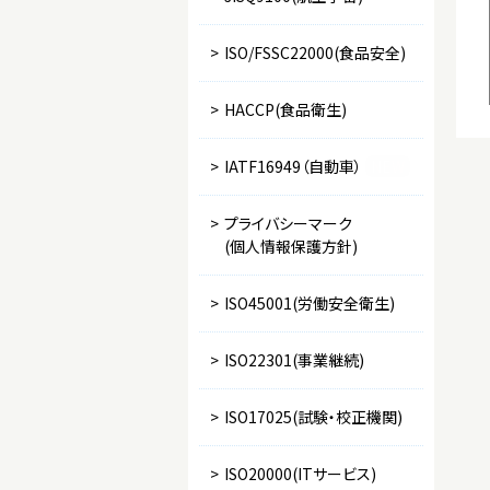
>
ISO/FSSC22000(食品安全)
>
HACCP(食品衛生)
>
IATF16949（自動車）
NEW
>
プライバシーマーク
(個人情報保護方針)
>
ISO45001(労働安全衛生)
>
ISO22301(事業継続)
>
ISO17025(試験・校正機関)
>
ISO20000(ITサービス)