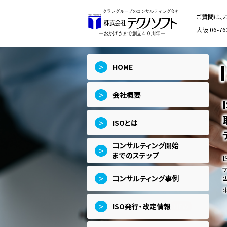
ご質問は、
大阪 06-76
>
HOME
>
会社概要
>
ISOとは
コンサルティング開始
>
までのステップ
>
コンサルティング事例
>
ISO発行・改定情報
NEW