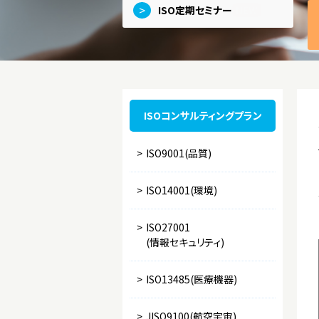
>
ISO定期セミナー
NEW
ISOコンサルティングプラン
>
ISO9001(品質)
>
ISO14001(環境)
>
ISO27001
(情報セキュリティ)
>
ISO13485(医療機器)
>
JISQ9100(航空宇宙)